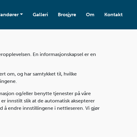
randører
Galleri
Brosjyre
Om
Kontakt
ukeropplevelsen. En informasjonskapsel er en
rt om, og har samtykket til, hvilke
ingene.
asjon og/eller benytte tjenester på våre
 er innstilt slik at de automatisk aksepterer
 å endre innstillingene i nettleseren. Vi gjør