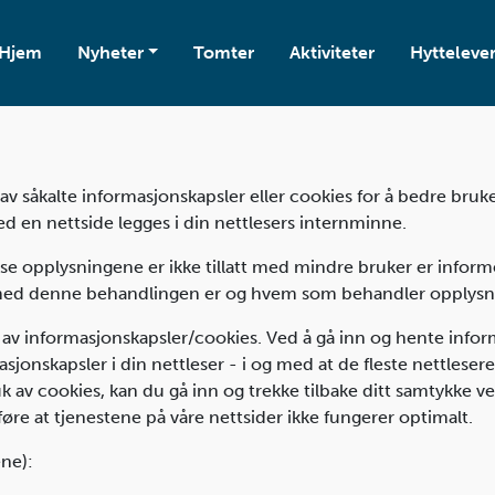
Hjem
Nyheter
Tomter
Aktiviteter
Hytteleve
eg av såkalte informasjonskapsler eller cookies for å bedre br
ed en nettside legges i din nettlesers internminne.
se opplysningene er ikke tillatt med mindre bruker er informe
 med denne behandlingen er og hvem som behandler opplysn
av informasjonskapsler/cookies. Ved å gå inn og hente inform
sjonskapsler i din nettleser - i og med at de fleste nettlesere
 av cookies, kan du gå inn og trekke tilbake ditt samtykke ved
e at tjenestene på våre nettsider ikke fungerer optimalt.
ne):