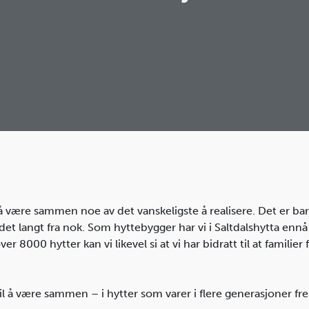
 å være sammen noe av det vanskeligste å realisere. Det er bare
r det langt fra nok. Som hyttebygger har vi i Saltdalshytta enn
 8000 hytter kan vi likevel si at vi har bidratt til at familie
d til å være sammen – i hytter som varer i flere generasjoner f