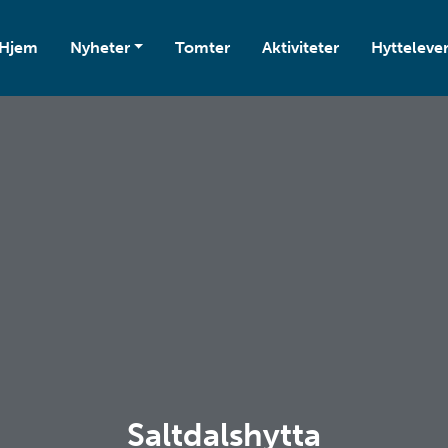
Hjem
Nyheter
Tomter
Aktiviteter
Hytteleve
Saltdalshytta