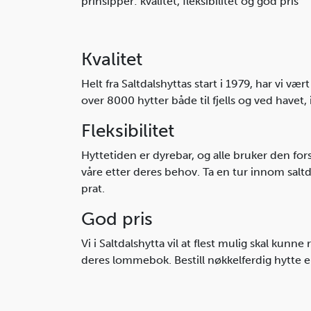
prinsipper: kvalitet, fleksibilitet og god pris
Kvalitet
Helt fra Saltdalshyttas start i 1979, har vi v
over 8000 hytter både til fjells og ved havet, i
Fleksibilitet
Hyttetiden er dyrebar, og alle bruker den forsk
våre etter deres behov. Ta en tur innom saltd
prat.
God pris
Vi i Saltdalshytta vil at flest mulig skal kunne
deres lommebok. Bestill nøkkelferdig hytte e