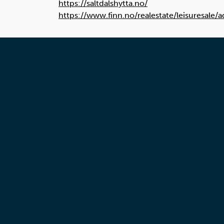
https://saltdalshytta.no/
https://www.finn.no/realestate/leisuresale