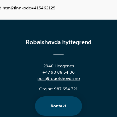
/ad.html?finnkode=415462125
Robølshøvda hyttegrend
2940 Heggenes
+47 90 88 54 06
post@robolshovda.no
Org.nr: 987 654 321
Kontakt