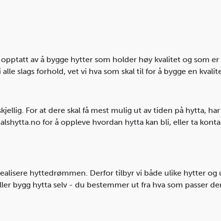
ært opptatt av å bygge hytter som holder høy kvalitet og som er
 alle slags forhold, vet vi hva som skal til for å bygge en kvali
jellig. For at dere skal få mest mulig ut av tiden på hytta, har
alshytta.no for å oppleve hvordan hytta kan bli, eller ta kon
 realisere hyttedrømmen. Derfor tilbyr vi både ulike hytter og ul
ller bygg hytta selv - du bestemmer ut fra hva som passer de